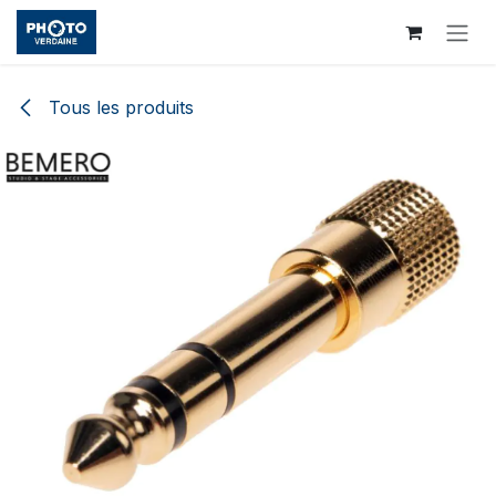
Se rendre au contenu
Tous les produits