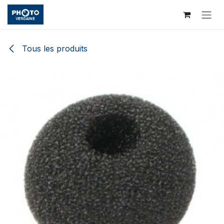
Se rendre au contenu
Tous les produits