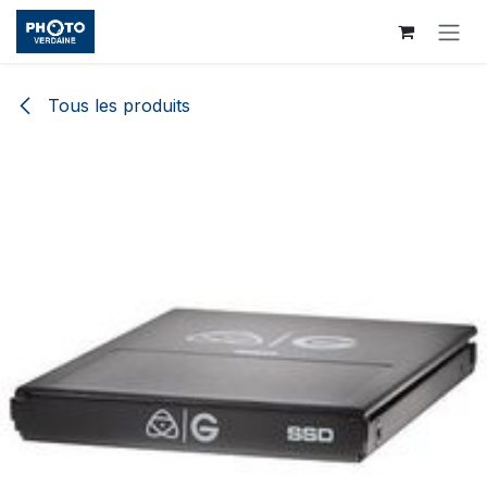
Se rendre au contenu
Tous les produits