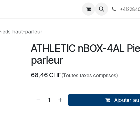
 Voyages
Rendez-vous
Événements
Services
Contact
+4122840
eds haut-parleur
ATHLETIC nBOX-4AL Pie
parleur
68,46
CHF
(Toutes taxes comprises)
Ajouter au