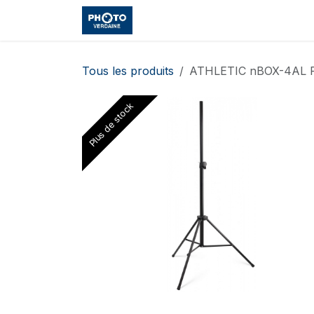
Se rendre au contenu
Accueil
Boutique
Cours et
Tous les produits
ATHLETIC nBOX-4AL Pi
Plus de stock