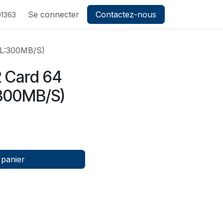
ez-nous
Se connecter
Contactez-nous
1363
 L:300MB/S)
 Card 64
:300MB/S)
 panier