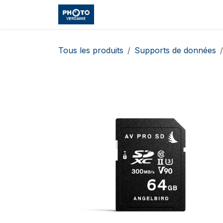
Se rendre au contenu
Accueil
Boutique
Cours et
Tous les produits
Supports de données