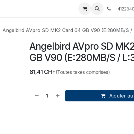
 Voyages
Rendez-vous
Événements
Services
Contact
+4122840
Angelbird AVpro SD MK2 Card 64 GB V90 (E:280MB/S /
Angelbird AVpro SD MK2
GB V90 (E:280MB/S / L
81,41
CHF
(Toutes taxes comprises)
Ajouter au