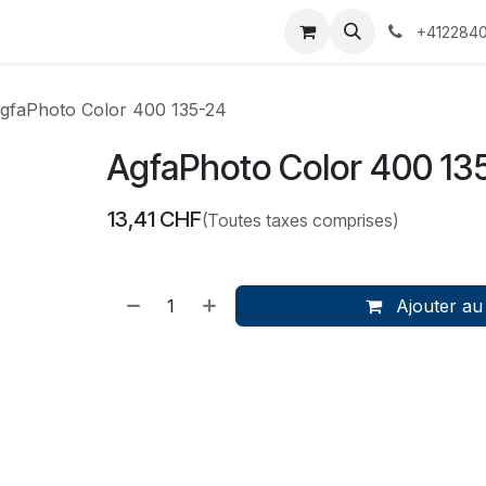
 Voyages
Rendez-vous
Événements
Services
Contact
+4122840
gfaPhoto Color 400 135-24
AgfaPhoto Color 400 13
13,41
CHF
(Toutes taxes comprises)
Ajouter au