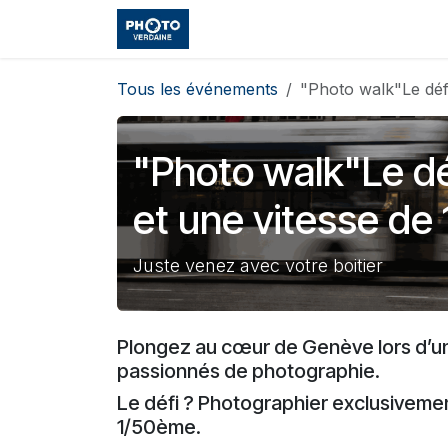
Se rendre au contenu
Accueil
Boutique
Cours et
Tous les événements
"Photo walk"Le déf
"Photo walk"Le d
et une vitesse de
Juste venez avec votre boitier
Plongez au cœur de Genève lors d’u
passionnés de photographie.
Le défi ? Photographier exclusiveme
1/50ème.