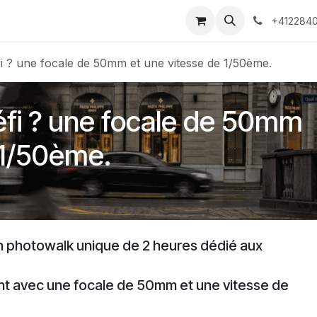
 Voyages
Rendez-vous
Événements
Services
Contact
+4122840
i ? une focale de 50mm et une vitesse de 1/50ème.
éfi ? une focale de 50mm
 1/50ème.
n photowalk unique de 2 heures dédié aux
nt avec une focale de 50mm et une vitesse de