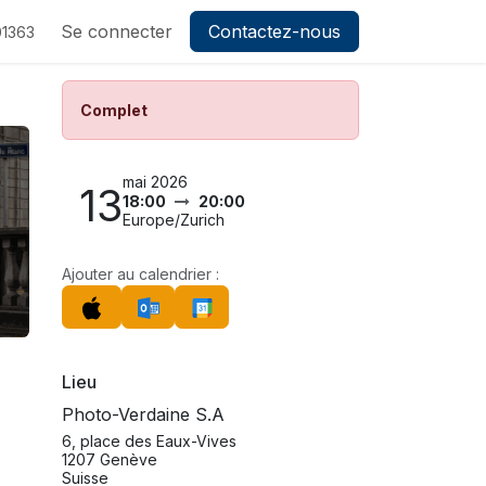
ez-nous
Se connecter
Contactez-nous
1363
Complet
mai 2026
13
18:00
20:00
Europe/Zurich
Ajouter au calendrier :
Lieu
Photo-Verdaine S.A
6, place des Eaux-Vives
1207 Genève
Suisse