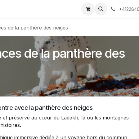
 Voyages
Rendez-vous
Événements
Services
Contact
+4122840
ces de la panthère des neiges
races de la panthère des
ontre avec la panthère des neiges
e et préservé au cœur du Ladakh, là où les montagnes
histoires.
phique immersive dédiée à un voyage hors du commun.