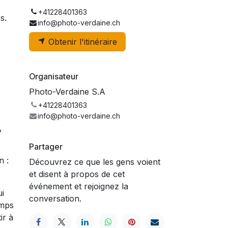
+41228401363
s.
info@photo-verdaine.ch
Obtenir l'itinéraire
Organisateur
Photo-Verdaine S.A
+41228401363
info@photo-verdaine.ch
,
Partager
n :
Découvrez ce que les gens voient
et disent à propos de cet
événement et rejoignez la
ui
conversation.
emps
ir à