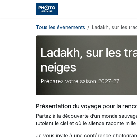
Se rendre au contenu
Accueil
Boutique
Cours et
Tous les événements
Ladakh, sur les tra
Ladakh, sur les t
neiges
Préparez votre saison 2027-27
Présentation du voyage pour la renc
Partez à la découverte d’un monde sauvag
tutoient le ciel et où le silence raconte mille 
Je vous invite à une conférence photogra