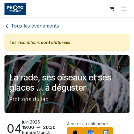
Se rendre au contenu
Tous les événements
Les inscriptions
sont clôturées
La rade, ses oiseaux et ses
glaces ... à déguster
Profitons du lac
juin 2026
04
Ajouter au calendrier :
19:00
20:30
Europe/Zurich