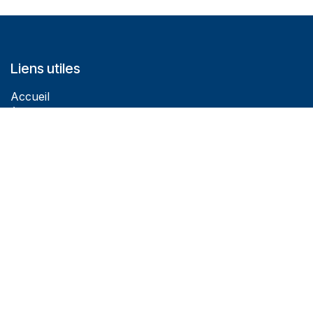
Liens utiles
Accueil
À propos de nous
Produits
Services
Légal
Contactez-nous
À propos de nous
Créé en 1962 à la rue Verdaine à Genève, puis déplacé
à la place des Eaux Vives depuis 1999, Photo Verdaine
n’a cessé d’évoluer.Une surface d’exposition de 150