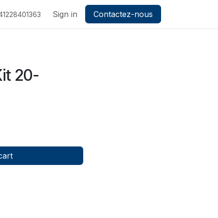
Sign in
Contactez-nous
41228401363
it 20-
cart