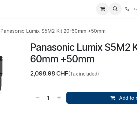
yages
Appointment
Events
Services
Contactez-nous
+
Panasonic Lumix S5M2 Kit 20-60mm +50mm
Panasonic Lumix S5M2 K
60mm +50mm
2,098.98
CHF
(Tax included)
Add to 