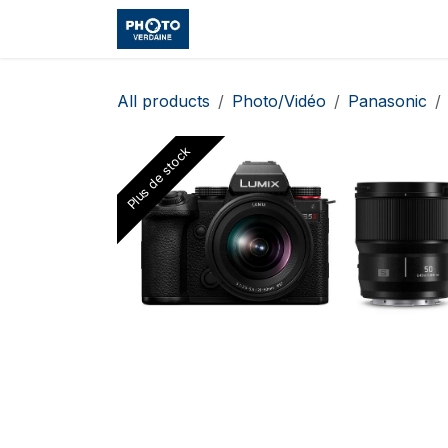
Skip to Content
Accueil
Shop
Cours et Vo
All products
Photo/Vidéo
Panasonic
Plus de stock