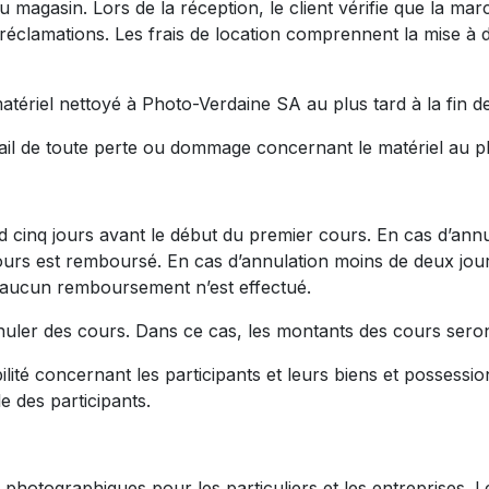
au magasin. Lors de la réception, le client vérifie que la m
réclamations. Les frais de location comprennent la mise à dis
tériel nettoyé à Photo-Verdaine SA au plus tard à la fin de
il de toute perte ou dommage concernant le matériel au plus
ard cinq jours avant le début du premier cours. En cas d’ann
cours est remboursé. En cas d’annulation moins de deux jou
 aucun remboursement n’est effectué.
nuler des cours. Dans ce cas, les montants des cours ser
ité concernant les participants et leurs biens et possessi
le des participants
.
 photographiques pour les particuliers et les entreprises. L