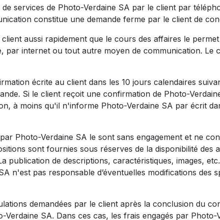
e services de Photo-Verdaine SA par le client par téléphone
ication constitue une demande ferme par le client de con
ient aussi rapidement que le cours des affaires le permet
gne, par internet ou tout autre moyen de communication. Le c
mation écrite au client dans les 10 jours calendaires suiv
mande. Si le client reçoit une confirmation de Photo-Verdain
n, à moins qu'il n'informe Photo-Verdaine SA par écrit dans
e par Photo-Verdaine SA le sont sans engagement et ne con
itions sont fournies sous réserves de la disponibilité des ar
a publication de descriptions, caractéristiques, images, etc.
SA n'est pas responsable d’éventuelles modifications des sp
ations demandées par le client après la conclusion du contr
o-Verdaine SA. Dans ces cas, les frais engagés par Photo-