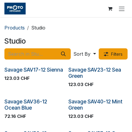
Skip to Content
Products
Studio
Studio
Sort By
Filters
Plus de stock
Plus de stock
Savage SAV17-12 Sienna
Savage SAV23-12 Sea
Green
123.03
CHF
123.03
CHF
Plus de stock
Plus de stock
Savage SAV36-12
Savage SAV40-12 Mint
Ocean Blue
Green
72.16
CHF
123.03
CHF