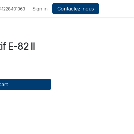
Sign in
Contactez-nous
41228401363
f E-82 II
cart