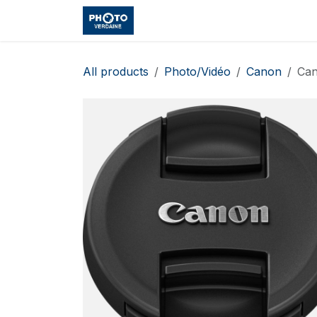
Skip to Content
Accueil
Shop
Cours et Vo
All products
Photo/Vidéo
Canon
Can