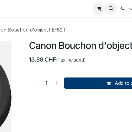
yages
Appointment
Events
Services
Contactez-nous
+
on Bouchon d'objectif E-82 II
Canon Bouchon d'objecti
13.88
CHF
(Tax included)
Add to 