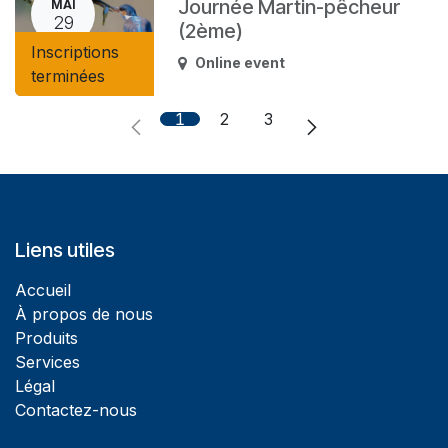
Journée Martin-pêcheur
MAI
29
(2ème)
Inscriptions
Online event
terminées
1
2
3
Liens utiles
Accueil
À propos de nous
Produits
Services
Légal
Contactez-nous