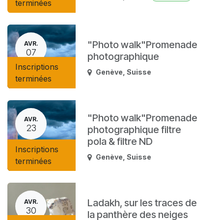
terminées
"Photo walk"Promenade
AVR.
07
photographique
Inscriptions
Genève
,
Suisse
terminées
"Photo walk"Promenade
AVR.
23
photographique filtre
pola & filtre ND
Inscriptions
Genève
,
Suisse
terminées
Ladakh, sur les traces de
AVR.
30
la panthère des neiges