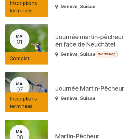
Inscriptions
Genève
,
Suisse
terminées
Journée martin-pêcheur
MAI
01
en face de Neuchâtel
Genève
,
Suisse
Workshop
Complet
MAI
Journée Martin-Pêcheur
07
Inscriptions
Genève
,
Suisse
terminées
MAI
Martin-Pêcheur
08