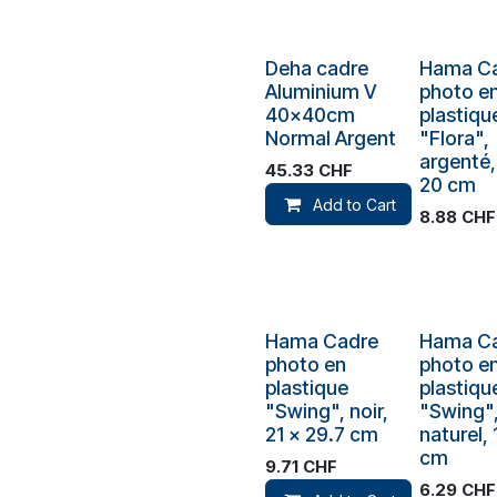
Plus de sto
Deha cadre
Hama C
Aluminium V
photo e
40x40cm
plastiqu
Normal Argent
"Flora",
argenté,
45.33
CHF
20 cm
Add to Cart
8.88
CHF
Hama Cadre
Hama C
photo en
photo e
plastique
plastiqu
"Swing", noir,
"Swing"
21 x 29.7 cm
naturel, 
cm
9.71
CHF
6.29
CHF