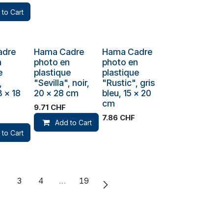
 to Cart
Plus de stock
adre
Hama Cadre
Hama Cadre
n
photo en
photo en
e
plastique
plastique
,
"Sevilla", noir,
"Rustic", gris
3 x 18
20 x 28 cm
bleu, 15 x 20
cm
9.71
CHF
7.86
CHF
Add to Cart
 to Cart
2
3
4
…
19