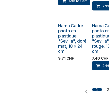
Add to Cart
Add
Plus de stock
Hama Cadre
Hama C
photo en
photo e
plastique
plastiqu
"Sevilla", doré
"Sevilla"
mat, 18 x 24
rouge, 1
cm
cm
9.71
CHF
7.40
CHF
Add
1