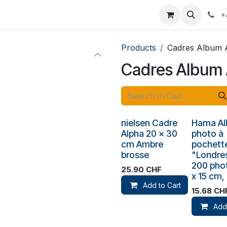
yages
Appointment
Events
Services
Contactez-nous
+
Products
Cadres Album 
Cadres Album 
nielsen Cadre
Hama A
Alpha 20 x 30
photo à
cm Ambre
pochett
brosse
"Londres
200 pho
25.90
CHF
x 15 cm,
Add to Cart
15.68
CH
Add