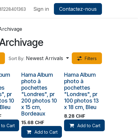
Sign in
Contactez-nous
41228401363
Archivage
Archivage
Newest Arrivals
Sort By:
Filters
lbum
Hama Album
Hama Album
photo à
photo à
es
pochettes
pochettes
", pr
"Londres", pr
"Londres", pr
tos 10
200 photos 10
100 photos 13
 Bleu
x 15 cm,
x 18 cm, Bleu
Bordeaux
F
8.28
CHF
15.68
CHF
 to Cart
Add to Cart
Add to Cart