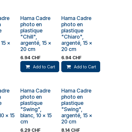
ck
adre
Hama Cadre
Hama Cadre
n
photo en
photo en
e
plastique
plastique
"Chill",
"Chiaro",
 15 x
argenté, 15 x
argenté, 15 x
20 cm
20 cm
6.94
CHF
6.94
CHF
Add to Cart
Add to Cart
Plus de stock
Plus de stock
adre
Hama Cadre
Hama Cadre
n
photo en
photo en
e
plastique
plastique
,
"Swing",
"Swing",
10 x 15
blanc, 10 x 15
argenté, 15 x
cm
20 cm
6.29
CHF
8.14
CHF