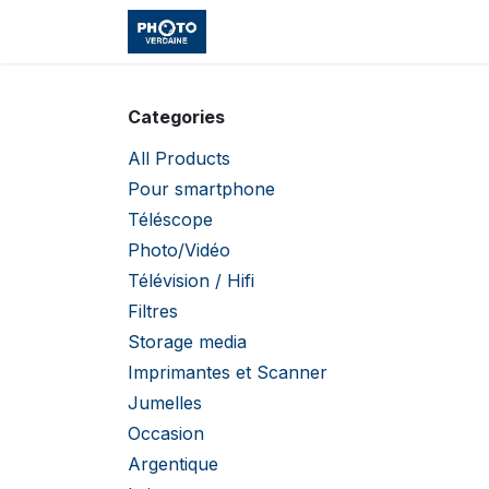
Skip to Content
Accueil
Shop
Cours et Vo
Categories
All Products
Pour smartphone
Téléscope
Photo/Vidéo
Télévision / Hifi
Filtres
Storage media
Imprimantes et Scanner
Jumelles
Occasion
Argentique