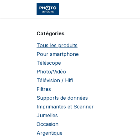
Se rendre au contenu
Accueil
Boutique
Cours et
Catégories
Tous les produits
Pour smartphone
Téléscope
Photo/Vidéo
Télévision / Hifi
Filtres
Supports de données
Imprimantes et Scanner
Jumelles
Occasion
Argentique