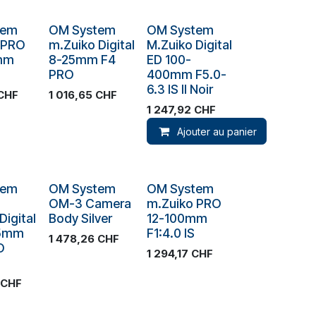
ck
Plus de stock
tem
OM System
OM System
 PRO
m.Zuiko Digital
M.Zuiko Digital
mm
8-25mm F4
ED 100-
PRO
400mm F5.0-
6.3 IS II Noir
CHF
1 016,65
CHF
1 247,92
CHF
Ajouter au panier
ck
Plus de stock
Plus de stock
tem
OM System
OM System
OM-3 Camera
m.Zuiko PRO
Digital
Body Silver
12-100mm
45mm
F1:4.0 IS
1 478,26
CHF
O
1 294,17
CHF
CHF