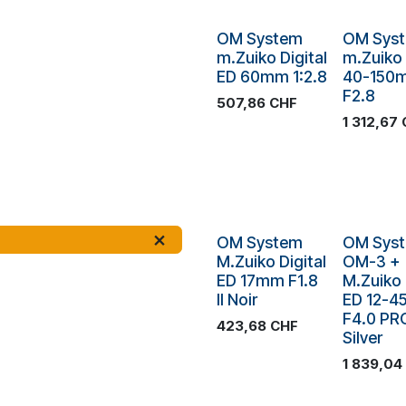
Plus de stock
Plus de sto
OM System
OM Sys
m.Zuiko Digital
m.Zuiko
ED 60mm 1:2.8
40-150
F2.8
507,86
CHF
1 312,67
Plus de stock
Plus de sto
OM System
OM Sys
M.Zuiko Digital
OM-3 +
ED 17mm F1.8
M.Zuiko 
II Noir
ED 12-
F4.0 PR
423,68
CHF
Silver
1 839,04