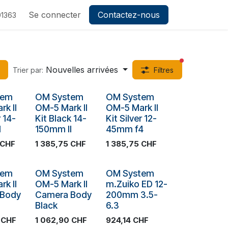
ez-nous
Se connecter
Contactez-nous
1363
filtres actifs
Nouvelles arrivées
Trier par:
Filtres
ck
Plus de stock
Plus de stock
tem
OM System
OM System
k II
OM-5 Mark II
OM-5 Mark II
r 14-
Kit Black 14-
Kit Silver 12-
I
150mm II
45mm f4
CHF
1 385,75
CHF
1 385,75
CHF
ck
Plus de stock
Plus de stock
tem
OM System
OM System
k II
OM-5 Mark II
m.Zuiko ED 12-
 Body
Camera Body
200mm 3.5-
Black
6.3
CHF
1 062,90
CHF
924,14
CHF