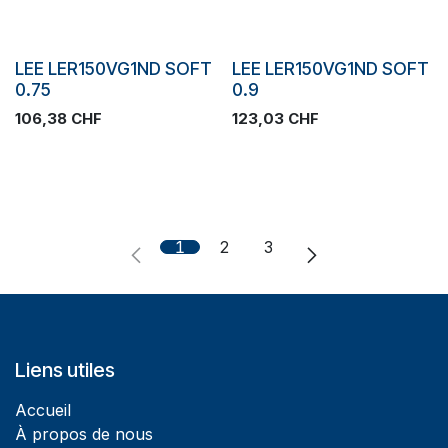
SOLDES
SOLDES
LEE LER150VG1ND SOFT
LEE LER150VG1ND SOFT
0.75
0.9
106,38
CHF
123,03
CHF
1
2
3
Liens utiles
Accueil
À propos de nous