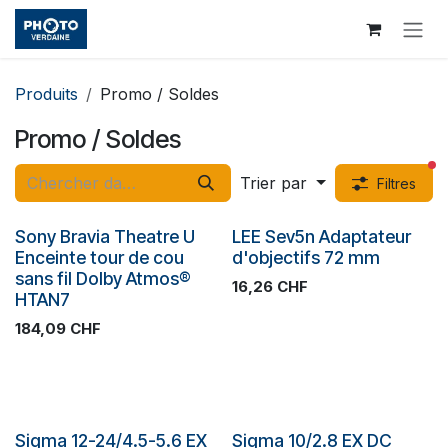
Se rendre au contenu
Produits
Promo / Soldes
Promo / Soldes
fi
Trier par
Filtres
Promo
SOLDES
Sony Bravia Theatre U
LEE Sev5n Adaptateur
Enceinte tour de cou
d'objectifs 72 mm
sans fil Dolby Atmos®
16,26
CHF
HTAN7
184,09
CHF
Sigma 12-24/4.5-5.6 EX
Sigma 10/2.8 EX DC