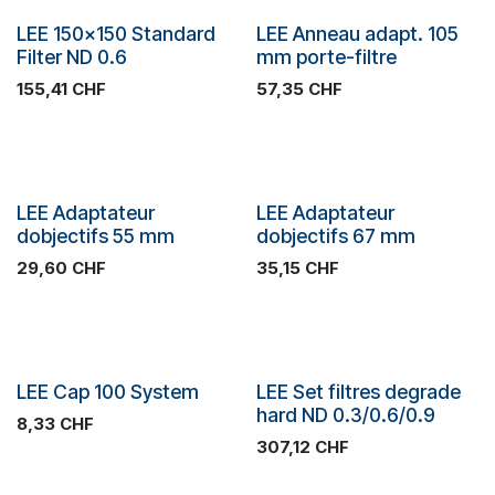
SOLDES
SOLDES
LEE 150x150 Standard
LEE Anneau adapt. 105
Filter ND 0.6
mm porte-filtre
155,41
CHF
57,35
CHF
SOLDES
SOLDES
LEE Adaptateur
LEE Adaptateur
dobjectifs 55 mm
dobjectifs 67 mm
29,60
CHF
35,15
CHF
SOLDES
SOLDES
LEE Cap 100 System
LEE Set filtres degrade
hard ND 0.3/0.6/0.9
8,33
CHF
307,12
CHF