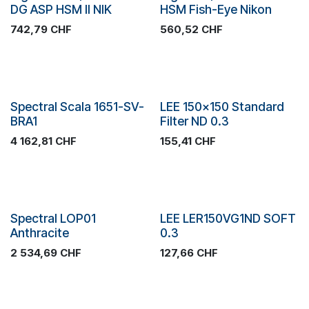
SOLDES
SOLDES
DG ASP HSM II NIK
HSM Fish-Eye Nikon
742,79
CHF
560,52
CHF
SOLDES
SOLDES
Spectral Scala 1651-SV-
LEE 150x150 Standard
BRA1
Filter ND 0.3
4 162,81
CHF
155,41
CHF
SOLDES
SOLDES
Spectral LOP01
LEE LER150VG1ND SOFT
Anthracite
0.3
2 534,69
CHF
127,66
CHF