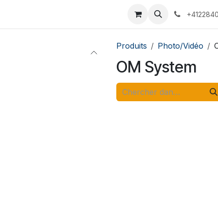
 Voyages
Rendez-vous
Événements
Services
Contact
+4122840
Produits
Photo/Vidéo
OM System