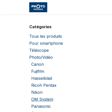
Se rendre au contenu
Accueil
Boutique
Cours et
Catégories
Tous les produits
Pour smartphone
Téléscope
Photo/Vidéo
Canon
Fujifilm
Hasselblad
Ricoh Pentax
Nikon
OM System
Panasonic