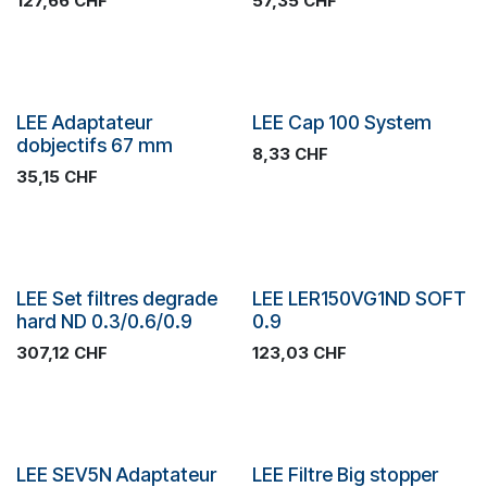
127,66
CHF
57,35
CHF
SOLDES
SOLDES
LEE Adaptateur
LEE Cap 100 System
dobjectifs 67 mm
8,33
CHF
35,15
CHF
SOLDES
SOLDES
LEE Set filtres degrade
LEE LER150VG1ND SOFT
hard ND 0.3/0.6/0.9
0.9
307,12
CHF
123,03
CHF
SOLDES
SOLDES
LEE SEV5N Adaptateur
LEE Filtre Big stopper