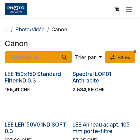
Se rendre au contenu
...
Photo/Vidéo
Canon
Canon
fi
Trier par
Filtres
SOLDES
SOLDES
LEE 150x150 Standard
Spectral LOP01
Filter ND 0.3
Anthracite
155,41
CHF
2 534,69
CHF
SOLDES
SOLDES
LEE LER150VG1ND SOFT
LEE Anneau adapt. 105
0.3
mm porte-filtre