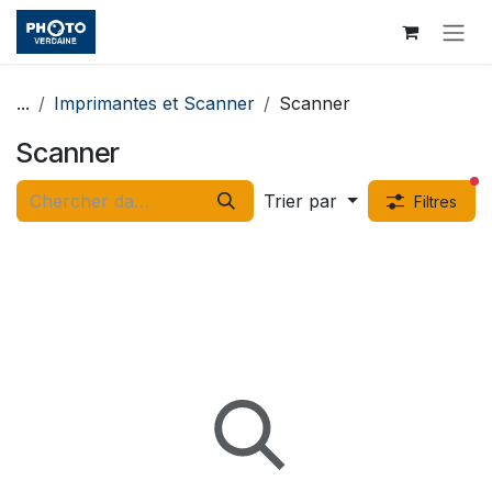
Se rendre au contenu
...
Imprimantes et Scanner
Scanner
Scanner
fi
Trier par
Filtres