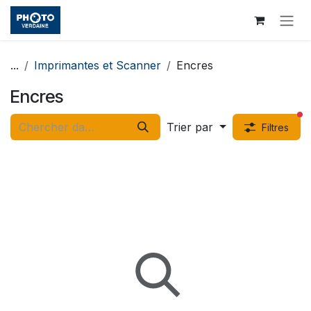
Se rendre au contenu
...
Imprimantes et Scanner
Encres
Encres
fi
Trier par
Filtres