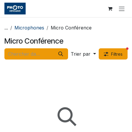
Se rendre au contenu
...
Microphones
Micro Conférence
Micro Conférence
fi
Trier par
Filtres