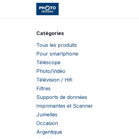
Se rendre au contenu
Accueil
Boutique
Cours et
Catégories
Tous les produits
Pour smartphone
Téléscope
Photo/Vidéo
Télévision / Hifi
Filtres
Supports de données
Imprimantes et Scanner
Jumelles
Occasion
Argentique