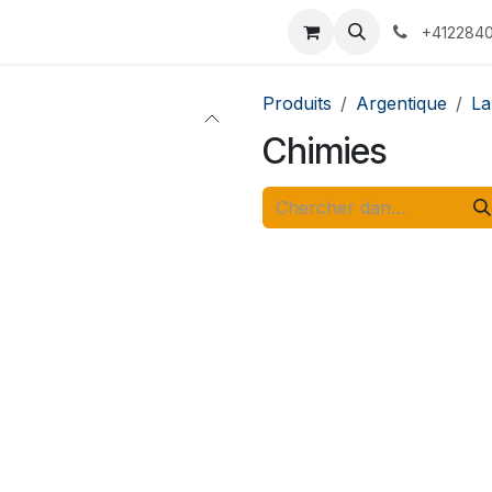
 Voyages
Rendez-vous
Événements
Services
Contact
+4122840
Produits
Argentique
La
Chimies