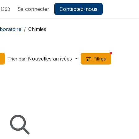
ez-nous
Se connecter
Contactez-nous
1363
boratoire
Chimies
filtres actifs
Nouvelles arrivées
Trier par:
Filtres