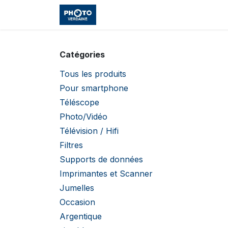
Se rendre au contenu
Accueil
Boutique
Cours et
Catégories
Tous les produits
Pour smartphone
Téléscope
Photo/Vidéo
Télévision / Hifi
Filtres
Supports de données
Imprimantes et Scanner
Jumelles
Occasion
Argentique