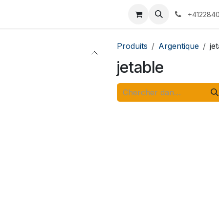
 Voyages
Rendez-vous
Événements
Services
Contact
+4122840
Produits
Argentique
je
jetable