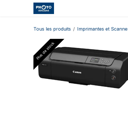
Se rendre au contenu
Accueil
Boutique
Cours et
Tous les produits
Imprimantes et Scanne
Plus de stock