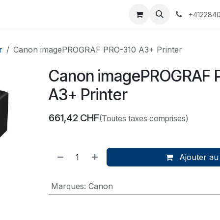
 Voyages
Rendez-vous
Événements
Services
Contact
+4122840
r
Canon imagePROGRAF PRO-310 A3+ Printer
Canon imagePROGRAF 
A3+ Printer
661,42
CHF
(Toutes taxes comprises)
Ajouter au
Marques
:
Canon