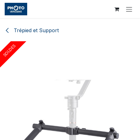
Se rendre au contenu
Trépied et Support
SOLDES