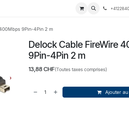
 Voyages
Rendez-vous
Événements
Services
Contact
+4122840
 400Mbps 9Pin-4Pin 2 m
Delock Cable FireWire 
9Pin-4Pin 2 m
13,88
CHF
(Toutes taxes comprises)
Ajouter au