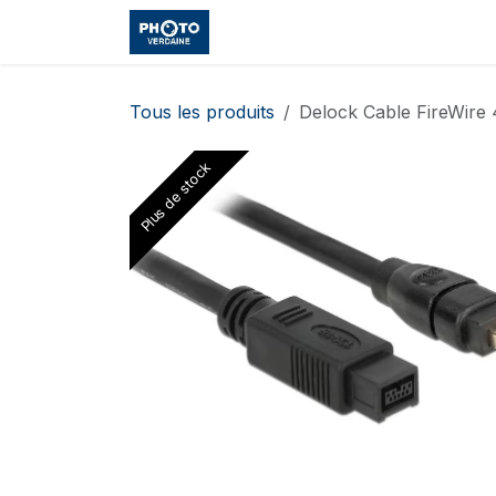
Se rendre au contenu
Accueil
Boutique
Cours et
Tous les produits
Delock Cable FireWire
Plus de stock