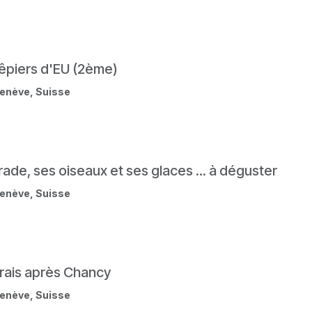
êpiers d'EU (2ème)
enève
,
Suisse
rade, ses oiseaux et ses glaces ... à déguster
enève
,
Suisse
rais après Chancy
enève
,
Suisse