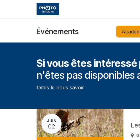
Se rendre au contenu
Accueil
Boutique
Cours et
Événements
Academ
Si vous êtes intéressé
n'êtes pas disponibles
faites le nous savoir
JUIN
Le
02
G