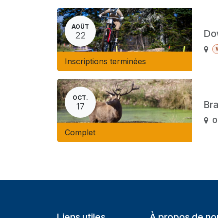
AOÛT
Dow
22
Inscriptions terminées
OCT.
Bra
17
O
Complet
Liens utiles
À propos de no