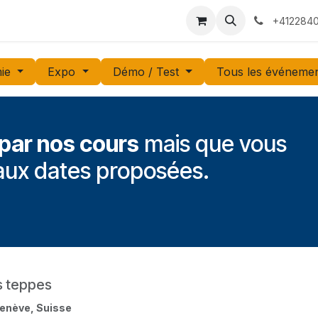
 Voyages
Rendez-vous
Événements
Services
Contact
+4122840
ie
Expo
Démo / Test
Tous les événeme
 par nos cours
mais que vous
 aux dates proposées.
s teppes
enève
,
Suisse