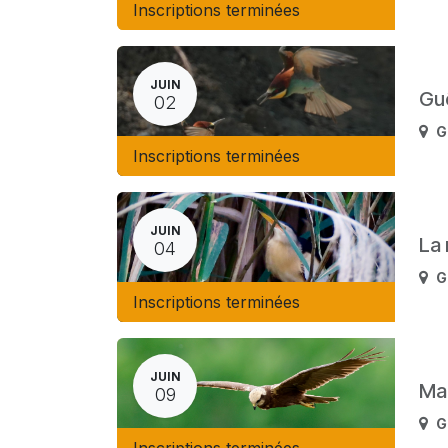
Inscriptions terminées
JUIN
Gu
02
G
Inscriptions terminées
JUIN
La 
04
G
Inscriptions terminées
JUIN
Ma
09
G