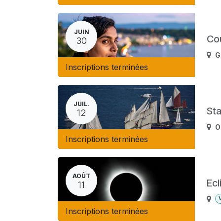
JUIN
Co
30
G
Inscriptions terminées
JUIL.
Sta
12
O
Inscriptions terminées
AOÛT
Ecl
11
Inscriptions terminées