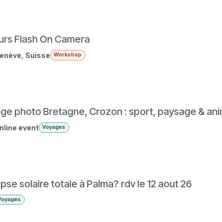
urs Flash On Camera
enève
,
Suisse
Workshop
ge photo Bretagne, Crozon : sport, paysage & an
nline event
Voyages
ipse solaire totale à Palma? rdv le 12 aout 26
Voyages