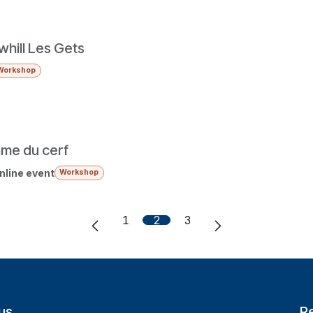
hill Les Gets
Workshop
me du cerf
nline event
Workshop
1
2
3
us
R