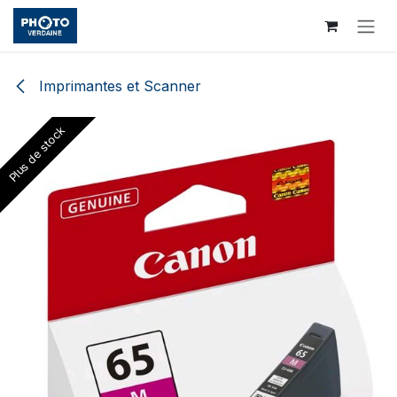
Skip to Content
Imprimantes et Scanner
Plus de stock